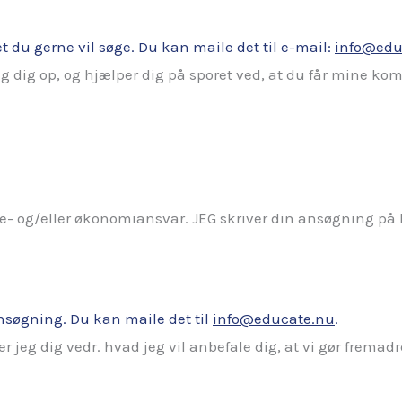
 du gerne vil søge. Du kan maile det til e-mail:
info@edu
eg dig op, og hjælper dig på sporet ved, at du får mine ko
le- og/eller økonomiansvar. JEG skriver din ansøgning på b
nsøgning. Du kan maile det til
info@educate.nu
.
 jeg dig vedr. hvad jeg vil anbefale dig, at vi gør fremadr