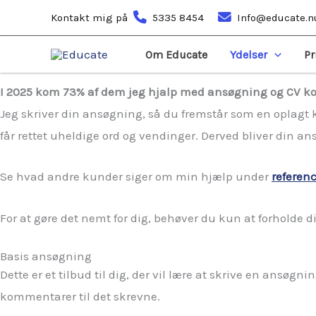
Gå
Kontakt mig på
5335 8454
Info@educate.n
til
Målrettet hjælp til optimal jobsøgning
Med over 20 års erfaring med at skrive ansøgninger, som
indholdet
Om Educate
Ydelser
Pr
I 2025 kom 73% af dem jeg hjalp med ansøgning og CV ko
Jeg skriver din ansøgning, så du fremstår som en oplagt ka
får rettet uheldige ord og vendinger. Derved bliver din 
Se hvad andre kunder siger om min hjælp under
referen
For at gøre det nemt for dig, behøver du kun at forholde dig
Basis ansøgning
Dette er et tilbud til dig, der vil lære at skrive en ansøg
kommentarer til det skrevne.