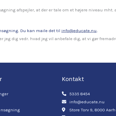
søgning afspejler, at der er tale om et højere niveau mht.
nsøgning. Du kan maile det til
info@educate.nu
.
 jeg dig vedr. hvad jeg vil anbefale dig, at vi gør fremadr
r
Kontakt
nger
5335 8454
info@educate.nu
ansøgning
Store Torv 9, 8000 Aar