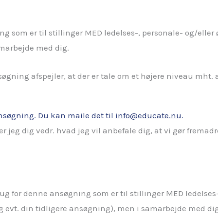
g som er til stillinger MED ledelses-, personale- og/ell
samarbejde med dig.
søgning afspejler, at der er tale om et højere niveau mht.
nsøgning. Du kan maile det til
info@educate.nu
.
 jeg dig vedr. hvad jeg vil anbefale dig, at vi gør fremadr
ug for denne ansøgning som er til stillinger MED ledelses
g evt. din tidligere ansøgning), men i samarbejde med dig