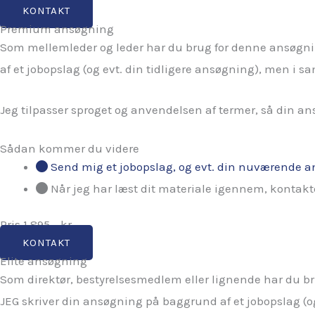
KONTAKT
Premium ansøgning
Som mellemleder og leder har du brug for denne ansøgnin
af et jobopslag (og evt. din tidligere ansøgning), men i 
Jeg tilpasser sproget og anvendelsen af termer, så din an
Sådan kommer du videre
Send mig et jobopslag, og evt. din nuværende a
Når jeg har læst dit materiale igennem, kontakter
Pris 1.895,- kr.
KONTAKT
Elite ansøgning
Som direktør, bestyrelsesmedlem eller lignende har du br
JEG skriver din ansøgning på baggrund af et jobopslag (o