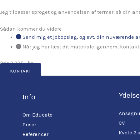
Jeg tilpasser sproget og anvendelsen af termer, så din an
Sådan kommer du videre
Send mig et jobopslag, og evt. din nuværende a
Når jeg har læst dit materiale igennem, kontakter
Pris 2.395,- kr.
KONTAKT
Ydelse
Info
Ansøgni
Om Educate
CV
Priser
Kvote 2 
Referencer