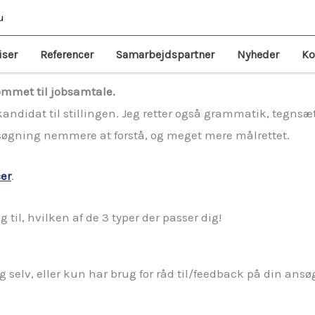
u
 optimerer jobsøgningen, kan jeg også hjælpe dig.
iser
Referencer
Samarbejdspartner
Nyheder
Ko
mmet til jobsamtale.
ndidat til stillingen. Jeg retter også grammatik, tegnsætn
ansøgning nemmere at forstå, og meget mere målrettet.
cer
.
 til, hvilken af de 3 typer der passer dig!
ning selv, eller kun har brug for råd til/feedback på din a