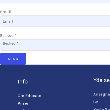
Email
Besked
*
SEND
Ydelse
Info
Ansøgni
Om Educate
CV
Priser
Kvote 2 