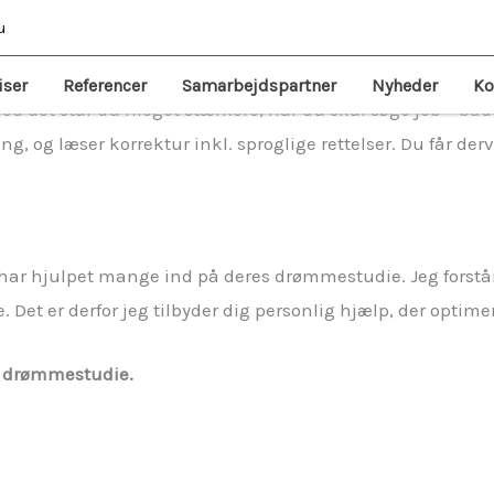
u
ve optaget på dit drømmestudie med enten en komplet pak
Jeg skriver din motiverede ansøgning og CV, så du fremstår
iser
Referencer
Samarbejdspartner
Nyheder
Ko
 med det står du meget stærkere, når du skal søge job – båd
g, og læser korrektur inkl. sproglige rettelser. Du får der
 har hjulpet mange ind på deres drømmestudie. Jeg forstå
. Det er derfor jeg tilbyder dig personlig hjælp, der optim
s drømmestudie.