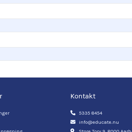
r
Kontakt
nger
5335 8454
info@educate.nu
ansøgning
Store Torv 9, 8000 Aar