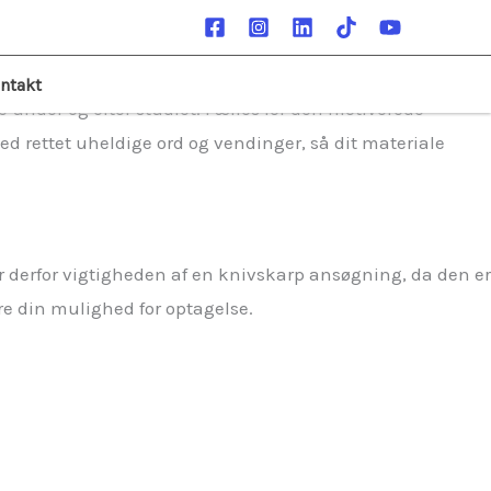
keløsning i form af en personlig motiveret ansøgning og
 både studieegnet og som en oplagt kandidat til studiet.
ntakt
e under og efter studiet. Fælles for den motiverede
ved rettet uheldige ord og vendinger, så dit materiale
r derfor vigtigheden af en knivskarp ansøgning, da den er
ere din mulighed for optagelse.