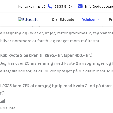
Optimer din mulighed for at blive optaget via kvote 2
Gå
Kontakt mig på
5335 8454
Info@educate.n
Jeg hjælper dig med at optimere din mulighed for at bli
til
et professionelt CV, eller. blot en motiveret ansøgning. 
indholdet
Om Educate
Ydelser
Pr
Grunden til at jeg også tilbyder et professionelt CV er, at
ansøgning og CV’et er, at jeg retter grammatik, tegnsætnin
bliver nemmere at forstå, og meget mere målrettet.
Køb kvote 2 pakken til 2895,- kr. (spar 400,- kr.)
Jeg har over 20 års erfaring med kvote 2 ansøgninger, og
altafgørende for, at du bliver optaget på dit drømmestudie
I 2025 kom 71% af dem jeg hjalp med kvote 2 ind på dere
Prisliste