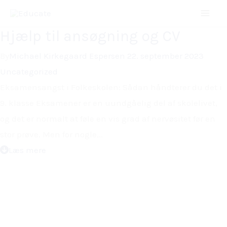
Nyheder
Gå
Blogs
til
Hjælp til ansøgning og CV
indholdet
By
Michael Kirkegaard Espersen
22. september 2023
Uncategorized
Eksamensangst i Folkeskolen: Sådan håndterer du det i
9. klasse Eksamener er en uundgåelig del af skolelivet,
og det er normalt at føle en vis grad af nervøsitet før en
stor prøve. Men for nogle...
Læs mere